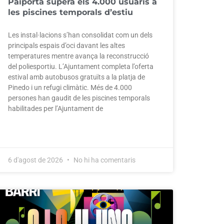
Paiporta supera els 4.000 usuaris a
les piscines temporals d’estiu
Les instal·lacions s’han consolidat com un dels
principals espais d’oci davant les altes
temperatures mentre avança la reconstrucció
del poliesportiu. L’Ajuntament completa l’oferta
estival amb autobusos gratuïts a la platja de
Pinedo i un refugi climàtic. Més de 4.000
persones han gaudit de les piscines temporals
habilitades per l’Ajuntament de
6 d'agost de 2026
No hi ha comentaris