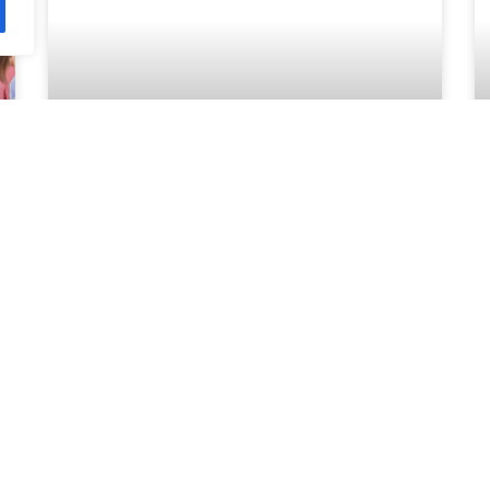
Alfafar impulsa un estiu ple
d’activitats educatives, inclusives i
d’oci per a la infància i la joventut
L’Ajuntament posa en marxa programes com
Verano Activo, Campus de Verano 2026,
Campus Jove i Espais Concilia per a oferir
alternatives educatives i facilitar la conciliació
familiar. La programació inclou activitats per a
xiquets, xiquetes i joves d’entre 3 i 22 anys, amb
propostes esportives, educatives,
mediambientals i de convivència