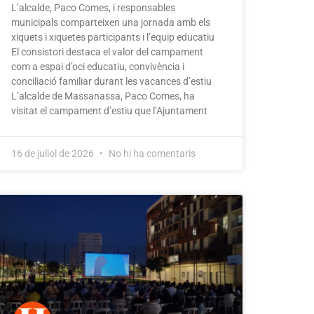
L’alcalde, Paco Comes, i responsables
municipals comparteixen una jornada amb els
xiquets i xiquetes participants i l’equip educatiu
El consistori destaca el valor del campament
com a espai d’oci educatiu, convivència i
conciliació familiar durant les vacances d’estiu
L’alcalde de Massanassa, Paco Comes, ha
visitat el campament d’estiu que l’Ajuntament
16 de juliol de 2026
No hi ha comentaris