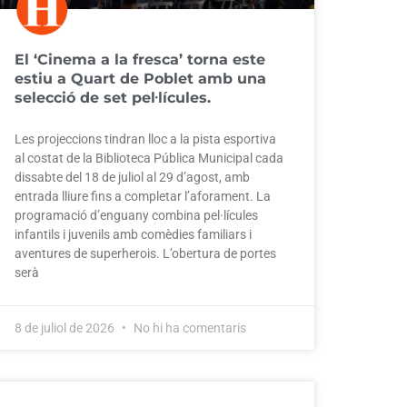
El ‘Cinema a la fresca’ torna este
estiu a Quart de Poblet amb una
selecció de set pel·lícules.
Les projeccions tindran lloc a la pista esportiva
al costat de la Biblioteca Pública Municipal cada
dissabte del 18 de juliol al 29 d’agost, amb
entrada lliure fins a completar l’aforament. La
programació d’enguany combina pel·lícules
infantils i juvenils amb comèdies familiars i
aventures de superherois. L’obertura de portes
serà
8 de juliol de 2026
No hi ha comentaris