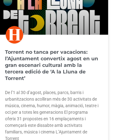
Torrent no tanca per vacacions:
l’Ajuntament convertix agost en un
gran escenari cultural amb la
tercera edició de ‘A la Lluna de
Torrent’
De l’1 al 30 d’agost, places, parcs, barris i
urbanitzacions acolliran més de 30 activitats de
música, cinema, humor, màgia, animació, teatre i
oci per a totes les generacions El programa
oferix 31 propostes en 16 emplaçaments i
començarà este dissabte amb activitats
familiars, música i cinema L’Ajuntament de
Torrent