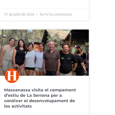
31 de juliol de 2026
No hi ha comentaris
Massanassa visita el campament
d’estiu de La Serrana per a
conéixer el desenvolupament de
les activitats