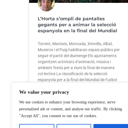
L’Horta s’ompli de pantalles
gegants per a animar la selecció
espanyola en la final del Mundial
Torrent, Manises, Moncada, Xirivella, Albal,
Museros i el Puig habilitaran espais públics per
seguir el partit del diumenge Els ajuntaments
organitzen activitats d’animació, música i
ambient festiu per a viure la final de manera
col·lectiva La classificació de la selecció
espanyola per a la final del Mundial de Futbol
2026
We value your privacy
We use cookies to enhance your browsing experience, serve
15 de juliol de 2026
No hi ha comentaris
personalised ads or content, and analyse our traffic. By clicking
"Accept All", you consent to our use of cookies.