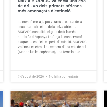
Naix a BIOPARC València una cria
de dril, un dels primats africans
més amenaçats d’extinció
La nova femella ja pot veure’s al costat de la
seua mare al recinte de la selva africana.
BIOPARC consolida el grup de drils més
nombrós d’Espanya i reforça la conservació
d’aquesta espècie en perill d’extinció. BIOPARC
València celebra el naixement d’una cria de dril
(Mandrillus leucophaeus), una femella que
7 d'agost de 2026
No hi ha comentaris