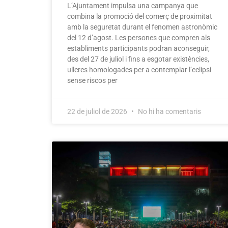
L’Ajuntament impulsa una campanya que
combina la promoció del comerç de proximitat
amb la seguretat durant el fenomen astronòmic
del 12 d’agost. Les persones que compren als
establiments participants podran aconseguir,
des del 27 de juliol i fins a esgotar existències,
ulleres homologades per a contemplar l’eclipsi
sense riscos per
22 de juliol de 2026
No hi ha comentaris