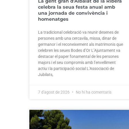
La gent gran d’Albalat de la Ribera
celebra la seua festa anual amb
una jornada de convivència i
homenatges
La tradicional celebració va reunir desenes de
persones amb una cercavila, missa, dinar de
germanor i el reconeixement als matrimonis que
celebren les seues Bodes d’Or L’Ajuntament va
destacar el paper fonamental de les persones
majors i el seu compromís amb l’envelliment
actiu i la participació social L’Associació de
Jubilats,
7 d'agost de 2026
No hi ha comentaris