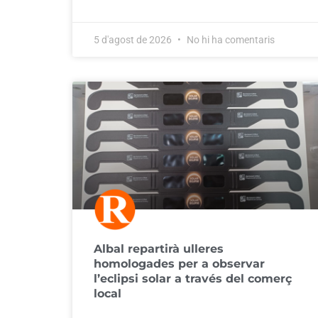
5 d'agost de 2026
No hi ha comentaris
Albal repartirà ulleres
homologades per a observar
l’eclipsi solar a través del comerç
local