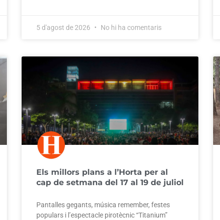
5 d'agost de 2026
No hi ha comentaris
Els millors plans a l’Horta per al
cap de setmana del 17 al 19 de juliol
Pantalles gegants, música remember, festes
populars i l’espectacle pirotècnic “Titanium”