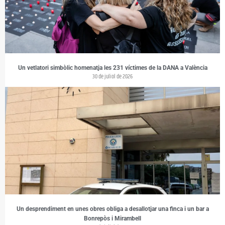
Un vetlatori simbòlic homenatja les 231 víctimes de la DANA a València
30 de juliol de 2026
Un desprendiment en unes obres obliga a desallotjar una finca i un bar a
Bonrepòs i Mirambell