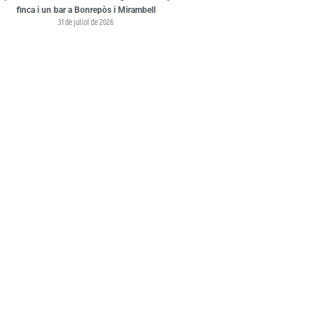
finca i un bar a Bonrepòs i Mirambell
31 de juliol de 2026