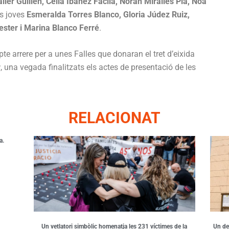
ller Guillén, Celia Ibáñez Fácila, Norah Miralles Pla, Noa
les joves
Esmeralda Torres Blanco, Gloria Júdez Ruiz,
ster i Marina Blanco Ferré
.
te arrere per a unes Falles que donaran el tret d’eixida
r
, una vegada finalitzats els actes de presentació de les
RELACIONAT
a.
Un vetlatori simbòlic homenatja les 231 víctimes de la
Un de