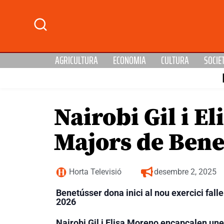
AGRICULTURA
ECONOMIA
CULTURA
SOCIE
Nairobi Gil i E
Majors de Bene
Horta Televisió
desembre 2, 2025
Benetússer dona inici al nou exercici fall
2026
Nairobi Gil i Elisa Moreno encapçalen un