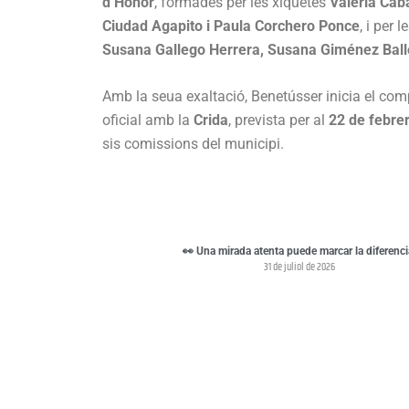
d’Honor
, formades per les xiquetes
Valeria Caba
Ciudad Agapito i Paula Corchero Ponce
, i per 
Susana Gallego Herrera, Susana Giménez Balle
Amb la seua exaltació, Benetússer inicia el comp
oficial amb la
Crida
, prevista per al
22 de febre
sis comissions del municipi.
👀 Una mirada atenta puede marcar la diferenci
31 de juliol de 2026