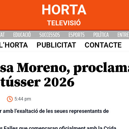
HORTA
TELEVISIÓ
TAT
EDUCACIÓ
SUCCESSOS
ESPORTS
POLÍTICA
ENTRE
L’HORTA
PUBLICITAT
CONTACTE
lisa Moreno, proclam
tússer 2026
5:44 pm
er amb l’exaltació de les seues representants de
es Falles que començaran oficialment amb la Crida