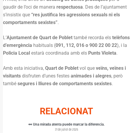
gaudir de l’oci de manera
respectuosa
. Des de l’ajuntament
s’insistix que
“res justifica les agressions sexuals ni els
comportaments sexistes”
.
L’
Ajuntament de Quart de Poblet
també recorda els
telèfons
d’emergència
habituals (
091, 112, 016 o 900 22 00 22
), i la
Policia Local
estarà coordinada amb els
Punts Violeta
.
Amb esta iniciativa,
Quart de Poblet
vol que
veïns, veïnes i
visitants
disfruten d’unes festes
animades i alegres
, però
també
segures i lliures de comportaments sexistes
.
RELACIONAT
👀 Una mirada atenta puede marcar la diferencia.
31 de juliol de 2026