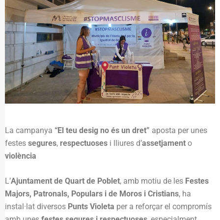
La campanya
“El teu desig no és un dret”
aposta per unes
festes
segures
,
respectuoses
i lliures d’
assetjament
o
violència
L’
Ajuntament de Quart de Poblet
, amb motiu de les
Festes
Majors, Patronals, Populars i de Moros i Cristians
, ha
instal·lat diversos
Punts Violeta
per a reforçar el compromís
amb unes
festes segures i respectuoses
, especialment