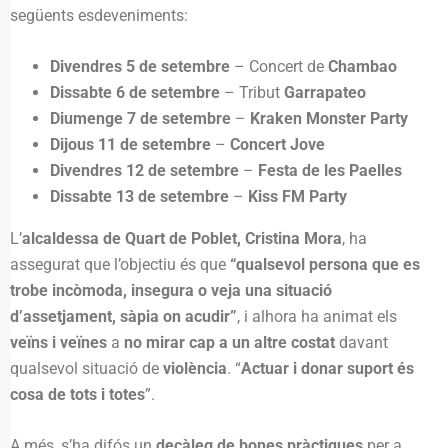
següents esdeveniments:
Divendres 5 de setembre
– Concert de
Chambao
Dissabte 6 de setembre
– Tribut
Garrapateo
Diumenge 7 de setembre
–
Kraken Monster Party
Dijous 11 de setembre
–
Concert Jove
Divendres 12 de setembre
–
Festa de les Paelles
Dissabte 13 de setembre
–
Kiss FM Party
L’
alcaldessa de Quart de Poblet, Cristina Mora
, ha
assegurat que l’objectiu és que
“qualsevol persona que es
trobe incòmoda, insegura o veja una situació
d’assetjament, sàpia on acudir”
, i alhora ha animat els
veïns i veïnes
a
no mirar cap a un altre costat
davant
qualsevol situació de
violència
. “
Actuar i donar suport és
cosa de tots i totes
”.
A més, s’ha difós un
decàleg de bones pràctiques
per a