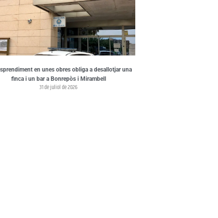
sprendiment en unes obres obliga a desallotjar una
finca i un bar a Bonrepòs i Mirambell
31 de juliol de 2026