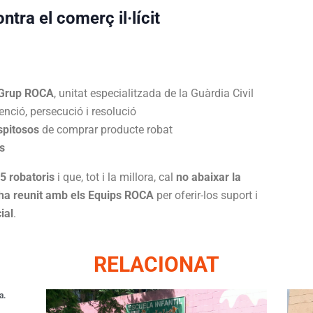
ntra el comerç il·lícit
Grup ROCA
, unitat especialitzada de la Guàrdia Civil
enció, persecució i resolució
spitosos
de comprar producte robat
ts
5 robatoris
i que, tot i la millora, cal
no abaixar la
ha reunit amb els Equips ROCA
per oferir-los suport i
ial
.
RELACIONAT
a.