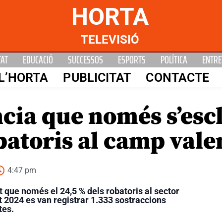
HORTA
TELEVISIÓ
TAT
EDUCACIÓ
SUCCESSOS
ESPORTS
POLÍTICA
ENTRE
L’HORTA
PUBLICITAT
CONTACTE
ia que només s’escl
batoris al camp vale
4:47 pm
 que només el 24,5 % dels robatoris al sector
nt 2024 es van registrar 1.333 sostraccions
tes.