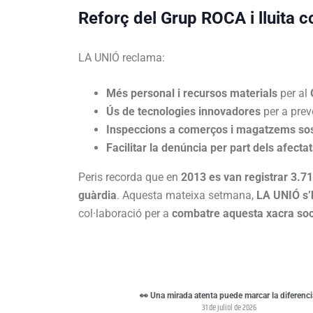
Reforç del Grup ROCA i lluita co
LA UNIÓ reclama:
Més personal i recursos materials
per al
Ús de tecnologies innovadores
per a prev
Inspeccions a comerços i magatzems so
Facilitar la denúncia per part dels afecta
Peris recorda que en
2013 es van registrar 3.71
guàrdia
. Aquesta mateixa setmana,
LA UNIÓ s’
col·laboració per a
combatre aquesta xacra soc
👀 Una mirada atenta puede marcar la diferenci
31 de juliol de 2026