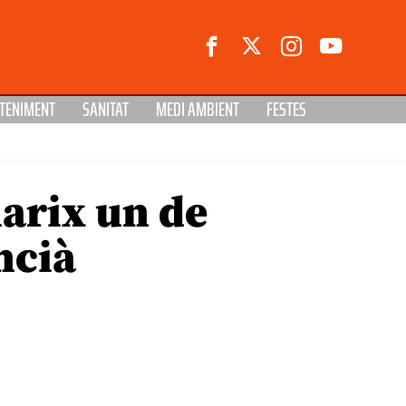
TENIMENT
SANITAT
MEDI AMBIENT
FESTES
arix un de
ncià