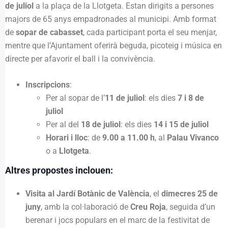
de juliol
a la plaça de la Llotgeta. Estan dirigits a persones
majors de 65 anys empadronades al municipi. Amb format
de
sopar de cabasset
, cada participant porta el seu menjar,
mentre que l’Ajuntament oferirà beguda, picoteig i música en
directe per afavorir el ball i la convivència.
Inscripcions
:
Per al sopar de l’
11 de juliol
: els dies
7 i 8 de
juliol
Per al del
18 de juliol
: els dies
14 i 15 de juliol
Horari i lloc
: de
9.00 a 11.00 h
, al
Palau Vivanco
o a
Llotgeta
.
Altres propostes inclouen:
Visita al Jardí Botànic de València
, el
dimecres 25 de
juny
, amb la col·laboració de
Creu Roja
, seguida d’un
berenar i jocs populars en el marc de la festivitat de