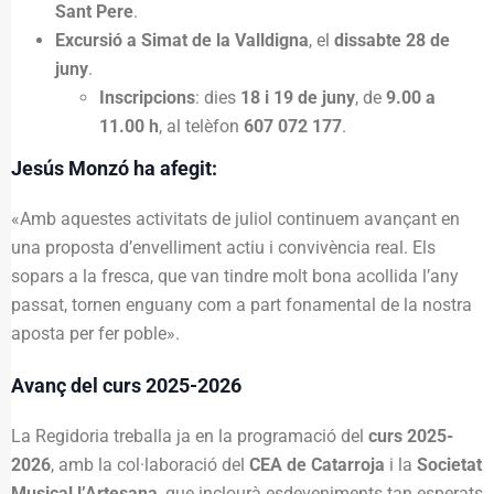
Sant Pere
.
Excursió a Simat de la Valldigna
, el
dissabte 28 de
juny
.
Inscripcions
: dies
18 i 19 de juny
, de
9.00 a
11.00 h
, al telèfon
607 072 177
.
Jesús Monzó ha afegit:
«Amb aquestes activitats de juliol continuem avançant en
una proposta d’envelliment actiu i convivència real. Els
sopars a la fresca, que van tindre molt bona acollida l’any
passat, tornen enguany com a part fonamental de la nostra
aposta per fer poble».
Avanç del curs 2025-2026
La Regidoria treballa ja en la programació del
curs 2025-
2026
, amb la col·laboració del
CEA de Catarroja
i la
Societat
Musical l’Artesana
, que inclourà esdeveniments tan esperats