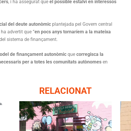
cers
, i ha assegurat que
el possible estalvi en interessos
cial del deute autonòmic
plantejada pel Govern central
i ha advertit que “
en pocs anys tornaríem a la mateixa
del sistema de finançament.
model de finançament autonòmic
que
corregisca la
necessaris per a totes les comunitats autònomes
en
RELACIONAT
a.