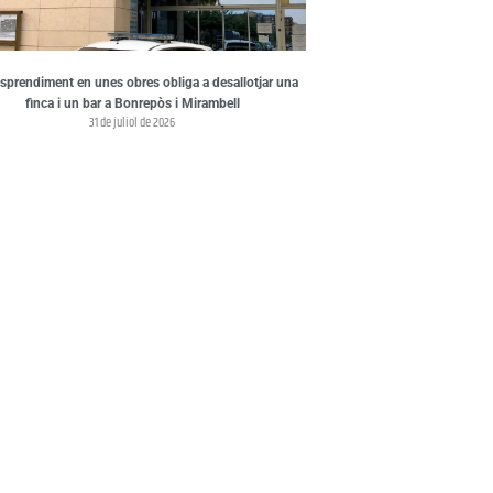
sprendiment en unes obres obliga a desallotjar una
finca i un bar a Bonrepòs i Mirambell
31 de juliol de 2026