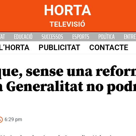
HORTA
TELEVISIÓ
TAT
EDUCACIÓ
SUCCESSOS
ESPORTS
POLÍTICA
ENTRE
L’HORTA
PUBLICITAT
CONTACTE
que, sense una refor
 Generalitat no podr
6:29 pm