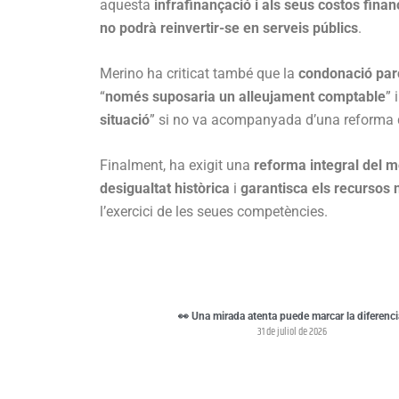
aquesta
infrafinançació i als seus costos finan
no podrà reinvertir-se en serveis públics
.
Merino ha criticat també que la
condonació par
“
només suposaria un alleujament comptable
” 
situació
” si no va acompanyada d’una reforma 
Finalment, ha exigit una
reforma integral del 
desigualtat històrica
i
garantisca els recursos 
l’exercici de les seues competències.
👀 Una mirada atenta puede marcar la diferenci
31 de juliol de 2026