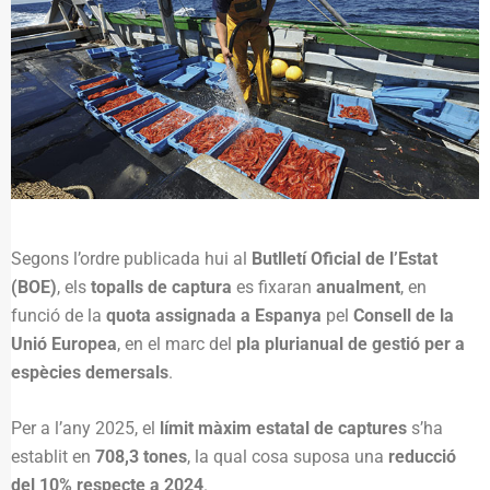
Segons l’ordre publicada hui al
Butlletí Oficial de l’Estat
(BOE)
, els
topalls de captura
es fixaran
anualment
, en
funció de la
quota assignada a Espanya
pel
Consell de la
Unió Europea
, en el marc del
pla plurianual de gestió per a
espècies demersals
.
Per a l’any 2025, el
límit màxim estatal de captures
s’ha
establit en
708,3 tones
, la qual cosa suposa una
reducció
del 10% respecte a 2024
.