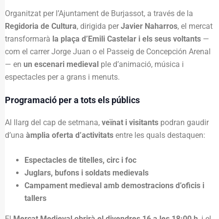
Organitzat per l’Ajuntament de Burjassot, a través de la
Regidoria de Cultura
, dirigida per
Javier Naharros
, el mercat
transformarà
la plaça d’Emili Castelar i els seus voltants
—
com el carrer Jorge Juan o el Passeig de Concepción Arenal
— en
un escenari medieval
ple d’animació, música i
espectacles per a grans i menuts.
Programació per a tots els públics
Al llarg del cap de setmana,
veïnat i visitants
podran gaudir
d’una
àmplia oferta d’activitats
entre les quals destaquen:
Espectacles de titelles, circ i foc
Juglars, bufons i soldats medievals
Campament medieval amb demostracions d’oficis i
tallers
El
Mercat Medieval obrirà el divendres 16 a les 18:00 h
, i el