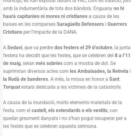
municipi, es van exposar durant la FAC, com és tradició, junt
amb la indumentària de tots dos bàndols. Enguany
no hi
haurà capitanies ni mores ni cristianes
a causa de les
baixes en les comparses
Saragüells Defensors
i
Guerrers
Cristians
per l’impacte de la DANA.
A
Sedaví
, que va perdre
dos festers el 29 d’octubre
, la junta
festera ha decidit que les festes, que se celebren del
8 a l’11
de maig
, seran
més sobries
com a mostra de dol. Se
suprimiran diversos actes com
les Ambaixades, la Retreta
i
la Rodà de banderes
. A més, la missa en honor a
Sant
Torquat
estarà dedicada a les víctimes de la catàstrofe.
A causa de la inundació, molts elements materials de la
festa, com el
castell, els estendards o els vestits
, van
quedar greument danyats i no s’han pogut recuperar per a
les festes que se celebren aquesta setmana.