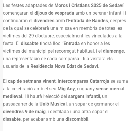
Les festes adaptades de
Moros i Cristians 2025 de Sedaví
començaran el
dijous de vesprada
amb un berenar infantil i
continuaran el
divendres
amb l’
Entrada de Bandes
, després
de la qual se celebrarà una missa en memòria de totes les
víctimes del 29 d’octubre, especialment les vinculades a la
festa. El
dissabte
tindrà lloc l’
Entrada
en honor a les
víctimes del municipi pel recorregut habitual, i el
diumenge
,
una representació de cada comparsa i filà visitarà els
usuaris de la
Residència Nova Edat de Sedaví
.
El
cap de setmana vinent
,
Intercomparsa Catarroja
se suma
a la celebració amb el seu
Mig Any
, enguany
sense mercat
medieval
. Hi haurà l’elecció del
sargent infantil
, un
passacarrer de la
Unió Musical
, un sopar de germanor el
divendres 9 de maig
, i desfilada i una altra sopar el
dissabte
, per acabar amb una
discomòbil
.