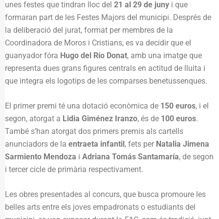
unes festes que tindran lloc del
21 al 29 de juny
i que
formaran part de les Festes Majors del municipi. Després de
la deliberació del jurat, format per membres de la
Coordinadora de Moros i Cristians, es va decidir que el
guanyador fóra
Hugo del Río Donat
, amb una imatge que
representa dues grans figures centrals en actitud de lluita i
que integra els logotips de les comparses benetussenques.
El primer premi té una dotació econòmica de
150 euros
, i el
segon, atorgat a
Lidia Giménez Iranzo
, és de
100 euros
.
També s’han atorgat dos primers premis als cartells
anunciadors de la
entraeta infantil
, fets per
Natalia Jimena
Sarmiento Mendoza
i
Adriana Tomás Santamaría
, de segon
i tercer cicle de primària respectivament.
Les obres presentades al concurs, que busca promoure les
belles arts entre els joves empadronats o estudiants del