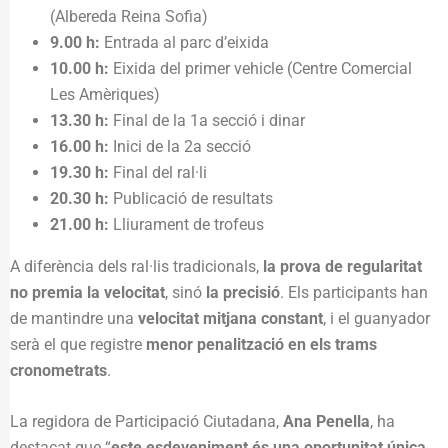
(Albereda Reina Sofia)
9.00 h:
Entrada al parc d’eixida
10.00 h:
Eixida del primer vehicle (Centre Comercial
Les Amèriques)
13.30 h:
Final de la 1a secció i dinar
16.00 h:
Inici de la 2a secció
19.30 h:
Final del ral·li
20.30 h:
Publicació de resultats
21.00 h:
Lliurament de trofeus
A diferència dels ral·lis tradicionals,
la prova de regularitat
no premia la velocitat
, sinó
la precisió
. Els participants han
de mantindre una
velocitat mitjana constant
, i el guanyador
serà el que registre
menor penalització en els trams
cronometrats
.
La regidora de Participació Ciutadana,
Ana Penella
, ha
destacat que “
este esdeveniment és una oportunitat única