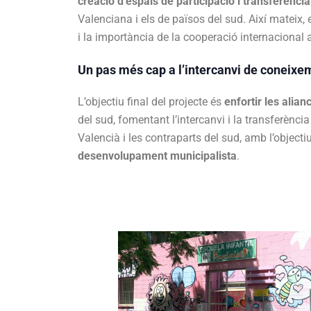
creació d’espais de participació i transferènc
Valenciana i els de països del sud. Així mateix, 
i la importància de la cooperació internacional
Un pas més cap a l’intercanvi de coneixe
L’objectiu final del projecte és
enfortir les alia
del sud, fomentant l’intercanvi i la transferènci
Valencià i les contraparts del sud, amb l’objecti
desenvolupament municipalista
.