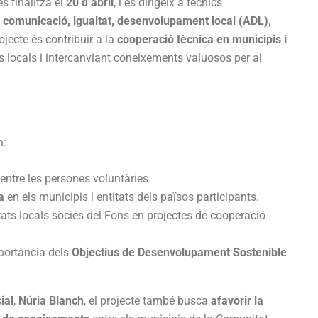
s finalitza el
20 d’abril
, i es dirigeix a tècnics
, comunicació, igualtat, desenvolupament local (ADL),
ojecte és contribuir a la
cooperació tècnica en municipis i
eis locals i intercanviant coneixements valuosos per al
n:
entre les persones voluntàries.
a
en els municipis i entitats dels països participants.
tats locals sòcies del Fons en projectes de cooperació
portància dels
Objectius de Desenvolupament Sostenible
ial
,
Núria Blanch
, el projecte també busca
afavorir la