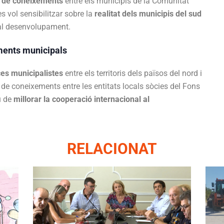
ia de coneixements
entre els municipis de la Comunitat
es vol sensibilitzar sobre la
realitat dels municipis del sud
 al desenvolupament.
ments municipals
nces municipalistes
entre els territoris dels països del nord i
a de coneixements entre les entitats locals sòcies del Fons
u de
millorar la cooperació internacional al
RELACIONAT