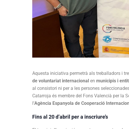
Aquesta iniciativa permetrà als treballadors i t
de voluntariat internacional
en
municipis i enti
al consistori ni per a les persones seleccionades
Catarroja és membre del Fons Valencià per la So
l’
Agència Espanyola de Cooperació Internacio
Fins al 20 d’abril per a inscriure’s