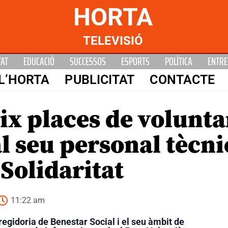
HORTA
TELEVISIÓ
TAT
EDUCACIÓ
SUCCESSOS
ESPORTS
POLÍTICA
ENTRE
L’HORTA
PUBLICITAT
CONTACTE
ix places de volunta
l seu personal tècni
 Solidaritat
11:22 am
regidoria de Benestar Social i el seu àmbit de