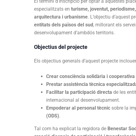
El termini d’inscripció per optar a aquestes place
especialitzats en
turisme, joventut, periodisme
arquitectura i urbanisme
. L’objectiu d’aquest pr
entitats dels països del sud
, millorant els serv
desenvolupament d’ambdós territoris.
Objectius del projecte
Els objectius generals d’aquest projecte incloue
Crear consciència solidària i cooperativa
Prestar assistència tècnica especialitzad
Facilitar la participació directa
de les enti
internacional al desenvolupament.
Empoderar al personal tècnic
sobre la im
(ODS)
.
Tal com ha explicat la regidora de
Benestar Soc