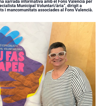
una xarrada informativa amb el Fons Valencià per
ecialista Municipal Voluntari/ària”, dirigit a
nts i mancomunitats associades al Fons Valencià.