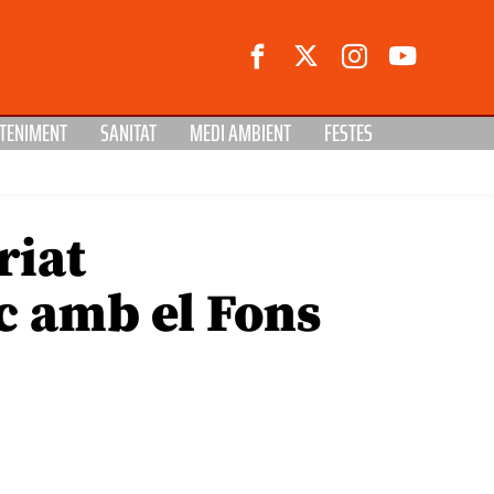
TENIMENT
SANITAT
MEDI AMBIENT
FESTES
riat
c amb el Fons